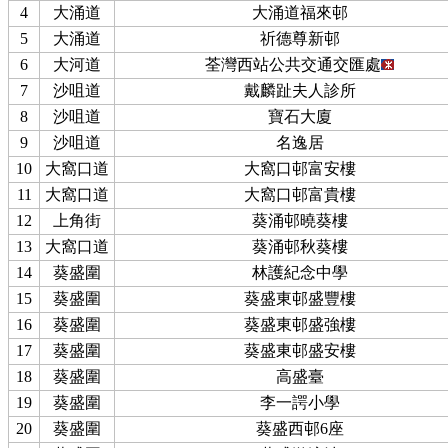
4
大涌道
大涌道福來邨
5
大涌道
祈德尊新邨
6
大河道
荃灣西站公共交通交匯處
7
沙咀道
戴麟趾夫人診所
8
沙咀道
寶石大廈
9
沙咀道
名逸居
10
大窩口道
大窩口邨富安樓
11
大窩口道
大窩口邨富貴樓
12
上角街
葵涌邨曉葵樓
13
大窩口道
葵涌邨秋葵樓
14
葵盛圍
林護紀念中學
15
葵盛圍
葵盛東邨盛豐樓
16
葵盛圍
葵盛東邨盛強樓
17
葵盛圍
葵盛東邨盛安樓
18
葵盛圍
高盛臺
19
葵盛圍
李一諤小學
20
葵盛圍
葵盛西邨6座