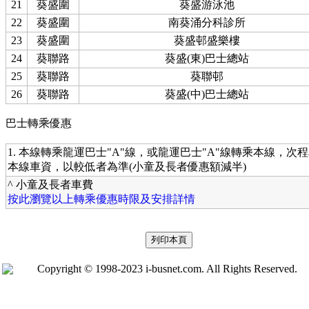
21
葵盛圍
葵盛游泳池
22
葵盛圍
南葵涌分科診所
23
葵盛圍
葵盛邨盛樂樓
24
葵聯路
葵盛(東)巴士總站
25
葵聯路
葵聯邨
26
葵聯路
葵盛(中)巴士總站
巴士轉乘優惠
1. 本線轉乘龍運巴士"A"線，或龍運巴士"A"線轉乘本線，次
本線車資，以較低者為準(小童及長者優惠額減半)
^ 小童及長者車費
按此瀏覽以上轉乘優惠時限及安排詳情
Copyright © 1998-2023 i-busnet.com. All Rights Reserved.