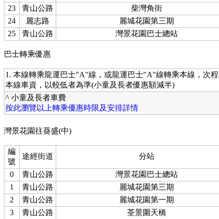
23
青山公路
柴灣角街
24
麗志路
麗城花園第三期
25
青山公路
灣景花園巴士總站
巴士轉乘優惠
1. 本線轉乘龍運巴士"A"線，或龍運巴士"A"線轉乘本線，次
本線車資，以較低者為準(小童及長者優惠額減半)
^ 小童及長者車費
按此瀏覽以上轉乘優惠時限及安排詳情
灣景花園往葵盛(中)
編
途經街道
分站
號
0
青山公路
灣景花園巴士總站
1
青山公路
麗城花園第三期
2
青山公路
麗城花園第一期
3
青山公路
荃景圍天橋