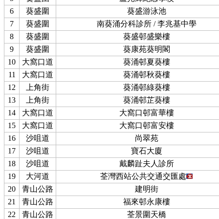
6
葵盛圍
葵盛游泳池
7
葵盛圍
南葵涌分科診所 / 李兆基中學
8
葵盛圍
葵盛邨盛樂樓
9
葵盛圍
葵康苑葵明閣
10
大窩口道
葵涌邨夏葵樓
11
大窩口道
葵涌邨秋葵樓
12
上角街
葵涌邨綠葵樓
13
上角街
葵涌邨芷葵樓
14
大窩口道
大窩口邨富華樓
15
大窩口道
大窩口邨富安樓
16
沙咀道
尚翠苑
17
沙咀道
寶石大廈
18
沙咀道
戴麟趾夫人診所
19
大河道
荃灣西站公共交通交匯處
20
青山公路
建明街
21
青山公路
福來邨永康樓
22
青山公路
荃景圍天橋