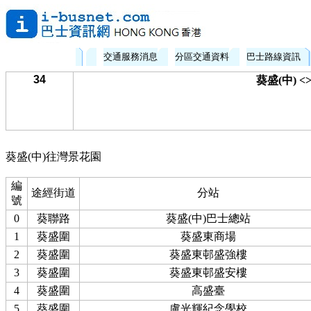
交通服務消息
分區交通資料
巴士路線資訊
34
葵盛(中) 
葵盛(中)往灣景花園
編
途經街道
分站
號
0
葵聯路
葵盛(中)巴士總站
1
葵盛圍
葵盛東商場
2
葵盛圍
葵盛東邨盛強樓
3
葵盛圍
葵盛東邨盛安樓
4
葵盛圍
高盛臺
5
葵盛圍
盧光輝紀念學校