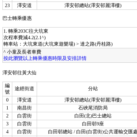
23
澤安道
澤安邨總站(澤安邨麗澤樓)
巴士轉乘優惠
1. 轉乘203C往大坑東
次程車費減4.2(2.1^)
轉車站：大坑東道(大坑東遊樂場) > 達之路(丹桂路)
^ 小童及長者車費
按此瀏覽以上轉乘優惠時限及安排詳情
澤安邨往黃大仙
編
途經街道
分站
號
0
澤安道
澤安邨總站(澤安邨麗澤樓)
1
南昌街
石硤尾消防局
2
白雲街
白田(北)巴士總站
3
白雲街
白田邨9座
4
白雲街
白田邨總站 / 白田(白雲街)公共運輸交匯