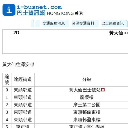
交通服務消息
分區交通資料
巴士路線資訊
2D
黃大仙 <
黃大仙往澤安邨
編
途經街道
分站
號
0
東頭邨道
黃大仙巴士總站
1
東頭邨道
龍榮樓
2
東頭邨道
摩士第二公園
3
東頭邨道
東頭邨偉東樓
4
東頭邨道
東頭邨盈東樓
5
東正道
東正道 / 溥仁學校