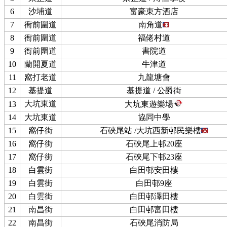
6
沙埔道
富豪東方酒店
7
衙前圍道
南角道
8
衙前圍道
福佬村道
9
衙前圍道
書院道
10
蘭開夏道
牛津道
11
窩打老道
九龍塘會
12
基提道
基提道 / 公爵街
大坑東道
13
大坑東遊樂場
14
大坑東道
協同中學
15
窩仔街
石硤尾站 /大坑西新邨民樂樓
16
窩仔街
石硤尾上邨20座
17
窩仔街
石硤尾下邨23座
18
白雲街
白田邨安田樓
19
白雲街
白田邨9座
20
白雲街
白田邨澤田樓
21
南昌街
白田邨富田樓
22
南昌街
石硤尾消防局