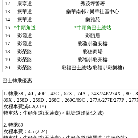
12
康寧道
秀茂坪警署
13
振華道
樂華南邨 / 樂華社區中心
14
振華道
樂雅苑
15
*牛頭角道
*牛頭角巴士總站
16
彩霞道
彩頤居
17
彩霞道
彩盈邨盈安樓
18
彩榮路
彩德商場
19
彩榮路
彩福邨彩亮樓
20
彩榮路
彩福巴士總站(彩福邨彩樂樓)
巴士轉乘優惠
1. 轉乘38，40，40P，42C，62X，74A，74X/74P/274X，80
89X，258D，259D，268C，269C/69C，277A/277E/277P，277
次程車費減4.2(2.1^)
轉車站：牛頭角道(玉蓮臺) > 觀塘道(創紀之城)
2. 轉乘89
次程車費：4.5 (2.2^)
轉車站：牛頭角道(玉蓮臺) > 牛頭角道(雅麗道 / 牛頭角站)