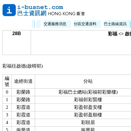
交通服務消息
分區交通資料
巴士路線資訊
28B
彩福 <> 
彩福往啟德(啟晴邨)
編
途經街道
分站
號
0
彩榮路
彩福巴士總站(彩福邨彩樂樓)
1
彩榮路
彩福邨彩賢樓
2
彩霞道
彩盈邨盈安樓
3
彩霞道
彩盈邨盈順樓
4
彩霞道
彩頤居
5
振華道
振華苑