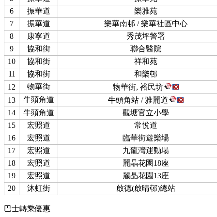
6
振華道
樂雅苑
7
振華道
樂華南邨 / 樂華社區中心
8
康寧道
秀茂坪警署
9
協和街
聯合醫院
10
協和街
祥和苑
11
協和街
和樂邨
物華街
12
物華街, 裕民坊
牛頭角道
13
牛頭角站 / 雅麗道
14
牛頭角道
觀塘官立小學
15
宏照道
常悅道
16
宏照道
臨華街遊樂場
17
宏照道
九龍灣運動場
18
宏照道
麗晶花園18座
19
宏照道
麗晶花園13座
20
沐虹街
啟德(啟晴邨)總站
巴士轉乘優惠