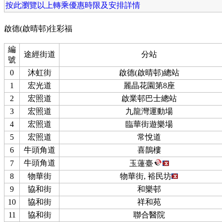
按此瀏覽以上轉乘優惠時限及安排詳情
啟德(啟晴邨)往彩福
編
途經街道
分站
號
0
沐虹街
啟德(啟晴邨)總站
1
宏光道
麗晶花園第8座
2
宏照道
啟業邨巴士總站
3
宏照道
九龍灣運動場
4
宏照道
臨華街遊樂場
5
宏照道
常悅道
6
牛頭角道
喜鵲樓
牛頭角道
7
玉蓮臺
8
物華街
物華街, 裕民坊
9
協和街
和樂邨
10
協和街
祥和苑
11
協和街
聯合醫院