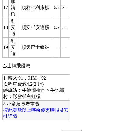
順
17
清
順利邨利康樓
6.2
3.1
街
利
18
安
順安邨安逸樓
6.2
3.1
道
利
19
安
順天巴士總站
---
---
道
巴士轉乘優惠
1. 轉乘 91，91M，92
次程車費減4.2(2.1^)
轉車站：牛池灣街市 > 牛池灣
村；彩雲邨白虹樓
^ 小童及長者車費
按此瀏覽以上轉乘優惠時限及安
排詳情