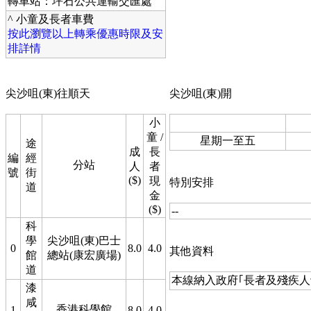
轉車站：坪石公共運輸交匯處
^ 小童及長者車費
按此瀏覽以上轉乘優惠時限及安
排詳情
尖沙咀(東)往順天
尖沙咀(東)開
小
童 /
星期一至五
途
成
長
編
經
分站
人
者
號
街
($)
現
特別安排
道
金
($)
--
科
學
尖沙咀(東)巴士
0
8.0
4.0
其他資料
館
總站(康宏廣場)
道
本線納入政府｢長者及殘疾人
漆
咸
香港科學館
1
8.0
4.0