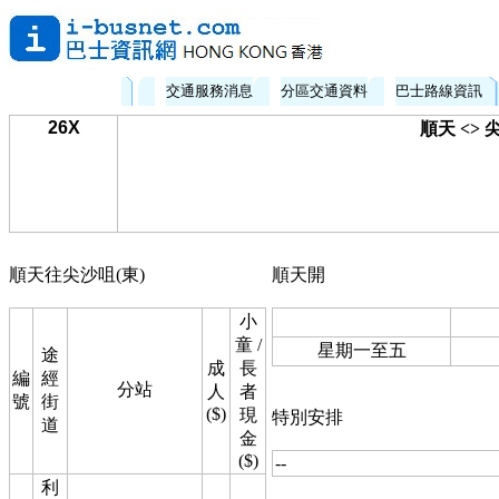
交通服務消息
分區交通資料
巴士路線資訊
26X
順天 <> 
順天往尖沙咀(東)
順天開
小
童 /
星期一至五
途
成
長
編
經
分站
人
者
號
街
($)
現
特別安排
道
金
($)
--
利