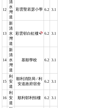
清
水
彩雲聖若瑟小學
12
6.2
3.1
灣
道
新
清
13
水
彩雲邨白虹樓
6.2
3.1
灣
道
新
清
14
水
基順學校
6.2
3.1
灣
道
利
順利消防局 / 利
15
安
6.2
3.1
安道政府宿舍
道
利
16
安
順利邨利恒樓
6.2
3.1
道