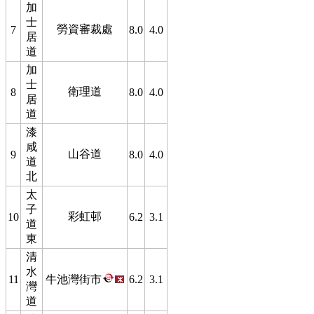
加
士
勞資審裁處
7
8.0
4.0
居
道
加
士
衛理道
8
8.0
4.0
居
道
漆
咸
山谷道
9
8.0
4.0
道
北
太
子
彩虹邨
10
6.2
3.1
道
東
清
水
11
牛池灣街市
6.2
3.1
灣
道