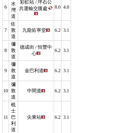
彩虹站 / 坪石公
水
6
8.0
4.0
共運輸交匯處
灣
道
佐
7
敦
九龍佑寧堂
6.2
3.1
道
彌
德成街 / 恒豐中
8
敦
6.2
3.1
心
道
彌
9
敦
金巴利道
6.2
3.1
道
彌
10
敦
中間道
6.2
3.1
道
梳
士
11
巴
尖東站
6.2
3.1
利
道