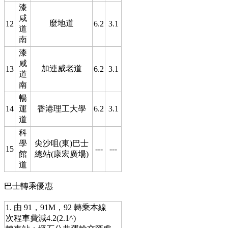
漆
咸
麼地道
12
6.2
3.1
道
南
漆
咸
加連威老道
13
6.2
3.1
道
南
暢
14
運
香港理工大學
6.2
3.1
道
科
學
尖沙咀(東)巴士
15
---
---
館
總站(康宏廣場)
道
巴士轉乘優惠
1. 由 91，91M，92 轉乘本線
次程車費減4.2(2.1^)