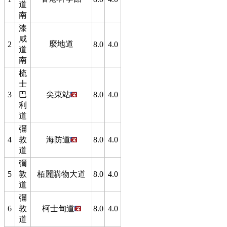
道
南
漆
咸
麼地道
2
8.0
4.0
道
南
梳
士
3
巴
尖東站
8.0
4.0
利
道
彌
4
敦
海防道
8.0
4.0
道
彌
5
敦
栢麗購物大道
8.0
4.0
道
彌
6
敦
柯士甸道
8.0
4.0
道