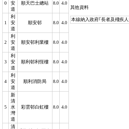
0
安
順天巴士總站
8.0
4.0
其他資料
道
利
本線納入政府｢長者及殘疾人
1
安
順安邨
8.0
4.0
道
利
2
安
順安邨利業樓
8.0
4.0
道
利
3
安
順利邨利恆樓
8.0
4.0
道
利
4
安
順利消防局
8.0
4.0
道
新
清
5
水
彩雲邨白虹樓
8.0
4.0
灣
道
清