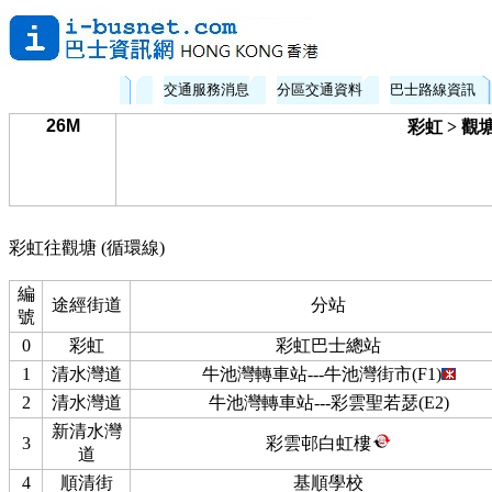
交通服務消息
分區交通資料
巴士路線資訊
26M
彩虹 > 觀塘
彩虹往觀塘 (循環線)
編
途經街道
分站
號
0
彩虹
彩虹巴士總站
1
清水灣道
牛池灣轉車站---牛池灣街市(F1)
2
清水灣道
牛池灣轉車站---彩雲聖若瑟(E2)
新清水灣
3
彩雲邨白虹樓
道
4
順清街
基順學校