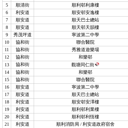
5
順清街
順利邨利康樓
6
利安道
順安邨安逸樓
7
順安道
順天巴士總站
8
順安道
順天邨天韻樓
9
秀茂坪道
寧波第二中學
10
協和街
聯合醫院
11
協和街
秀雅道遊樂場
12
協和街
和樂邨
協和街
13
觀塘同仁街
14
協和街
和樂邨
15
協和街
聯合醫院
16
順安道
寧波第二中學
17
順安道
順天巴士總站
18
利安道
順安邨安澤樓
19
利安道
順利邨利業樓
20
利安道
順利邨利恆樓
21
利安道
順利消防局 / 利安道政府宿舍