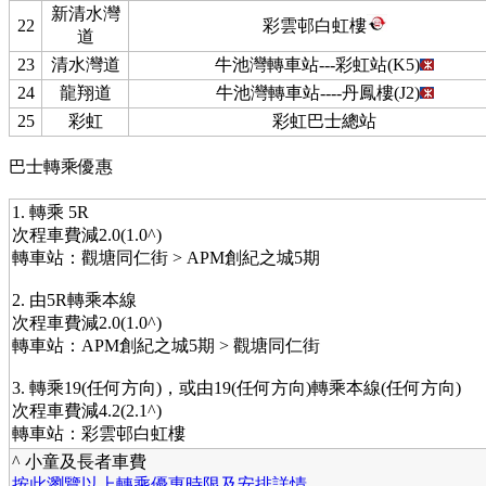
新清水灣
22
彩雲邨白虹樓
道
23
清水灣道
牛池灣轉車站---彩虹站(K5)
24
龍翔道
牛池灣轉車站----丹鳳樓(J2)
25
彩虹
彩虹巴士總站
巴士轉乘優惠
1. 轉乘 5R
次程車費減2.0(1.0^)
轉車站：觀塘同仁街 > APM創紀之城5期
2. 由5R轉乘本線
次程車費減2.0(1.0^)
轉車站：APM創紀之城5期 > 觀塘同仁街
3. 轉乘19(任何方向)，或由19(任何方向)轉乘本線(任何方向)
次程車費減4.2(2.1^)
轉車站：彩雲邨白虹樓
^ 小童及長者車費
按此瀏覽以上轉乘優惠時限及安排詳情