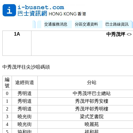
交通服務消息
分區交通資料
巴士路線資訊
1A
中秀茂坪 <
中秀茂坪往尖沙咀碼頭
編
途經街道
分站
號
0
秀明道
中秀茂坪巴士總站
1
秀明道
秀茂坪邨秀安樓
2
秀明道
秀茂坪邨秀明樓
3
曉光街
梁式芝書院
4
曉光街
曉麗苑
5
協和街
祥和苑