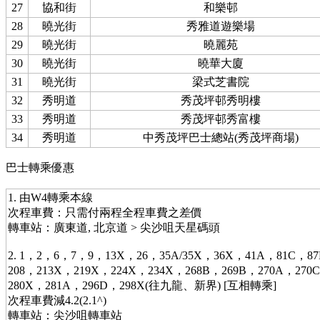
27
協和街
和樂邨
28
曉光街
秀雅道遊樂場
29
曉光街
曉麗苑
30
曉光街
曉華大廈
31
曉光街
梁式芝書院
32
秀明道
秀茂坪邨秀明樓
33
秀明道
秀茂坪邨秀富樓
34
秀明道
中秀茂坪巴士總站(秀茂坪商場)
巴士轉乘優惠
1. 由W4轉乘本線
次程車費：只需付兩程全程車費之差價
轉車站：廣東道, 北京道 > 尖沙咀天星碼頭
2. 1，2，6，7，9，13X，26，35A/35X，36X，41A，81C，87
208，213X，219X，224X，234X，268B，269B，270A，270C
280X，281A，296D，298X(往九龍、新界) [互相轉乘]
次程車費減4.2(2.1^)
轉車站：尖沙咀轉車站