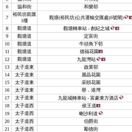
6
協和街
和樂邨
裕民坊凱匯
7
觀塘(裕民坊)公共運輸交匯處(6號閘)
1樓
觀塘道
8
觀塘轉車站 - 創紀之城
9
觀塘道
定富街
10
觀塘道
牛頭角下邨
11
觀塘道
德福花園
觀塘道
12
九龍灣站
13
太子道東
啟業邨
14
太子道東
麗晶花園
15
太子道東
采頤花園
16
太子道東
譽．港灣
太子道東
17
九龍城轉車站 - 富豪東方酒店
18
太子道西
侯王道
太子道西
19
喇沙利道
20
太子道西
伯爵街
21
太子道西
勵德街