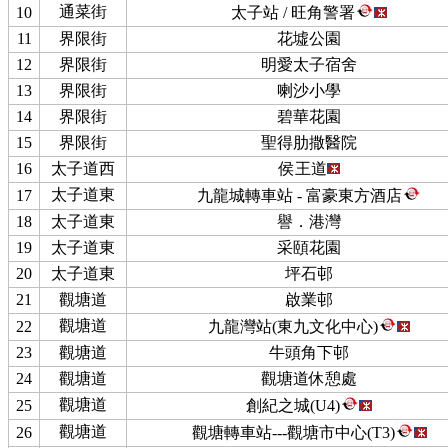
通菜街
10
太子站 / 旺角警署
11
界限街
花墟公園
12
界限街
明愛太子宿舍
13
界限街
喇沙小學
14
界限街
碧華花園
15
界限街
聖得肋撒醫院
16
太子道西
侯王道
太子道東
17
九龍城轉車站 - 富豪東方酒店
18
太子道東
譽．港灣
19
太子道東
采頤花園
20
太子道東
坪石邨
21
觀塘道
啟業邨
觀塘道
22
九龍灣站(東九文化中心)
23
觀塘道
牛頭角下邨
24
觀塘道
觀塘道休憩處
觀塘道
25
創紀之城(U4)
觀塘道
26
觀塘轉車站---觀塘市中心(T3)