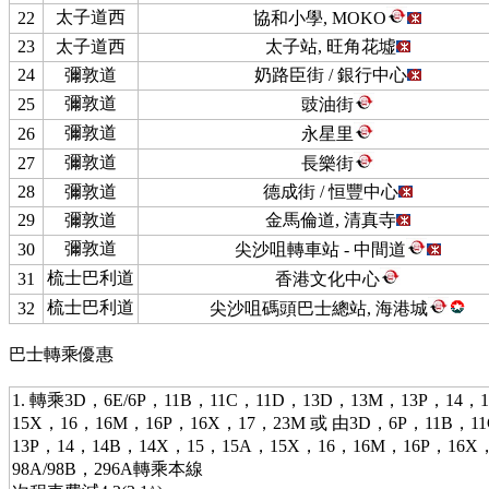
太子道西
22
協和小學, MOKO
23
太子道西
太子站, 旺角花墟
24
彌敦道
奶路臣街 / 銀行中心
彌敦道
25
豉油街
彌敦道
26
永星里
彌敦道
27
長樂街
28
彌敦道
德成街 / 恒豐中心
29
彌敦道
金馬倫道, 清真寺
彌敦道
30
尖沙咀轉車站 - 中間道
梳士巴利道
31
香港文化中心
梳士巴利道
32
尖沙咀碼頭巴士總站, 海港城
巴士轉乘優惠
1. 轉乘3D，6E/6P，11B，11C，11D，13D，13M，13P，14，
15X，16，16M，16P，16X，17，23M 或 由3D，6P，11B，1
13P，14，14B，14X，15，15A，15X，16，16M，16P，16X
98A/98B，296A轉乘本線