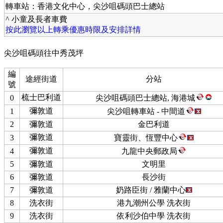
轉車站：香港文化中心，尖沙咀碼頭巴士總站
^ 小童及長者車費
按此瀏覽以上轉乘優惠時限及安排詳情
尖沙咀碼頭往中秀茂坪
編
途經街道
分站
號
梳士巴利道
0
尖沙咀碼頭巴士總站, 海港城
彌敦道
1
尖沙咀轉車站 - 中間道
2
彌敦道
金巴利道
彌敦道
3
寶靈街、恆豐中心
彌敦道
4
九龍中央郵政局
5
彌敦道
文明里
6
彌敦道
長沙街
7
彌敦道
奶路臣街 / 雅蘭中心
8
洗衣街
港九潮州公學 洗衣街
9
洗衣街
依利沙伯中學 洗衣街