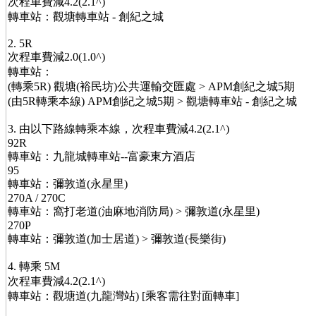
次程車費減4.2(2.1^)
轉車站：觀塘轉車站 - 創紀之城
2. 5R
次程車費減2.0(1.0^)
轉車站：
(轉乘5R) 觀塘(裕民坊)公共運輸交匯處 > APM創紀之城5期
(由5R轉乘本線) APM創紀之城5期 > 觀塘轉車站 - 創紀之城
3. 由以下路線轉乘本線，次程車費減4.2(2.1^)
92R
轉車站：九龍城轉車站--富豪東方酒店
95
轉車站：彌敦道(永星里)
270A / 270C
轉車站：窩打老道(油麻地消防局) > 彌敦道(永星里)
270P
轉車站：彌敦道(加士居道) > 彌敦道(長樂街)
4. 轉乘 5M
次程車費減4.2(2.1^)
轉車站：觀塘道(九龍灣站) [乘客需往對面轉車]