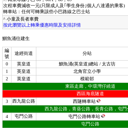
次程車費減收一元(只限成人及｢學生身份｣個人八達通的乘客)
轉車站：任何可轉乘該些小巴路線之巴士站
^ 小童及長者車費
按此瀏覽以上轉乘優惠時限及安排詳情
鰂魚涌往建生
編
途經街道
分站
號
0
英皇道
鰂魚涌(英皇道)總站 / 太古坊
1
英皇道
北角官立小學
2
英皇道
模範邨
東區走廊，中環灣仔繞道
西區海底隧道
西九龍公路
3
西隧轉車站
西九龍公路，青葵公路，長青公路，屯門
屯門公路
4
屯門公路轉車站
屯門公路