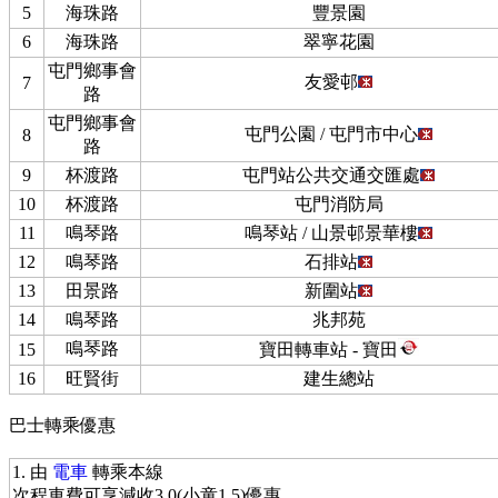
5
海珠路
豐景園
6
海珠路
翠寧花園
屯門鄉事會
友愛邨
7
路
屯門鄉事會
屯門公園 / 屯門市中心
8
路
9
杯渡路
屯門站公共交通交匯處
10
杯渡路
屯門消防局
11
鳴琴路
鳴琴站 / 山景邨景華樓
12
鳴琴路
石排站
13
田景路
新圍站
14
鳴琴路
兆邦苑
鳴琴路
15
寶田轉車站 - 寶田
16
旺賢街
建生總站
巴士轉乘優惠
1. 由
電車
轉乘本線
次程車費可享減收3.0(小童1.5)優惠