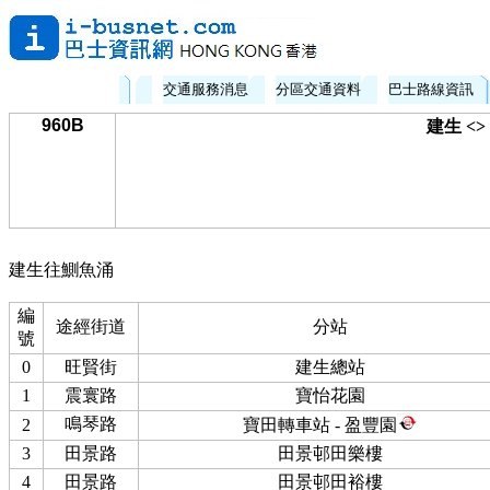
交通服務消息
分區交通資料
巴士路線資訊
960B
建生 <
建生往鰂魚涌
編
途經街道
分站
號
0
旺賢街
建生總站
1
震寰路
寶怡花園
鳴琴路
2
寶田轉車站 - 盈豐園
3
田景路
田景邨田樂樓
4
田景路
田景邨田裕樓