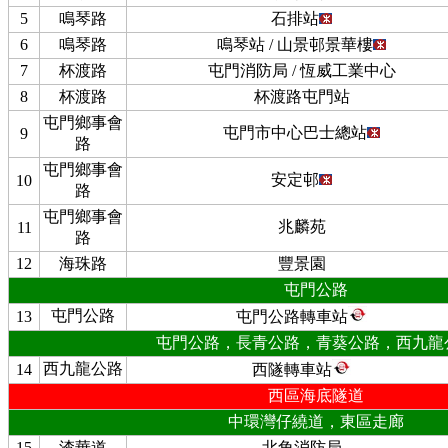
5
鳴琴路
石排站
6
鳴琴路
鳴琴站 / 山景邨景華樓
7
杯渡路
屯門消防局 / 恆威工業中心
8
杯渡路
杯渡路屯門站
屯門鄉事會
屯門市中心巴士總站
9
路
屯門鄉事會
安定邨
10
路
屯門鄉事會
兆麟苑
11
路
12
海珠路
豐景園
屯門公路
屯門公路
13
屯門公路轉車站
屯門公路，長青公路，青葵公路，西九龍
西九龍公路
14
西隧轉車站
西區海底隧道
中環灣仔繞道，東區走廊
15
渣華道
北角消防局