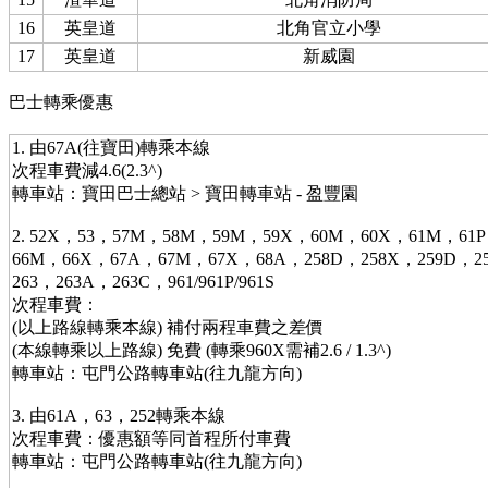
16
英皇道
北角官立小學
17
英皇道
新威園
巴士轉乘優惠
1. 由67A(往寶田)轉乘本線
次程車費減4.6(2.3^)
轉車站：寶田巴士總站 > 寶田轉車站 - 盈豐園
2. 52X，53，57M，58M，59M，59X，60M，60X，61M，61
66M，66X，67A，67M，67X，68A，258D，258X，259D，2
263，263A，263C，961/961P/961S
次程車費：
(以上路線轉乘本線) 補付兩程車費之差價
(本線轉乘以上路線) 免費 (轉乘960X需補2.6 / 1.3^)
轉車站：屯門公路轉車站(往九龍方向)
3. 由61A，63，252轉乘本線
次程車費：優惠額等同首程所付車費
轉車站：屯門公路轉車站(往九龍方向)