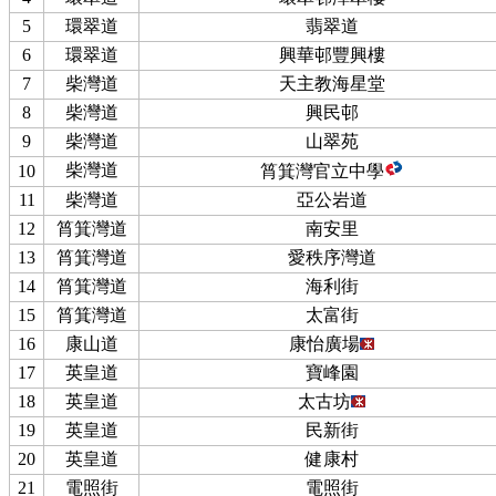
5
環翠道
翡翠道
6
環翠道
興華邨豐興樓
7
柴灣道
天主教海星堂
8
柴灣道
興民邨
9
柴灣道
山翠苑
柴灣道
10
筲箕灣官立中學
11
柴灣道
亞公岩道
12
筲箕灣道
南安里
13
筲箕灣道
愛秩序灣道
14
筲箕灣道
海利街
15
筲箕灣道
太富街
16
康山道
康怡廣場
17
英皇道
寶峰園
18
英皇道
太古坊
19
英皇道
民新街
20
英皇道
健康村
21
電照街
電照街