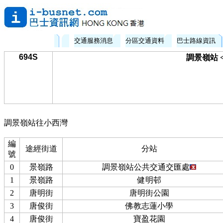
交通服務消息
分區交通資料
巴士路線資訊
694S
調景嶺站 
調景嶺站往小西灣
編
途經街道
分站
號
0
景嶺路
調景嶺站公共交通交匯處
1
景嶺路
健明邨
2
唐明街
唐明街公園
3
唐俊街
佛教志蓮小學
4
唐俊街
寶盈花園