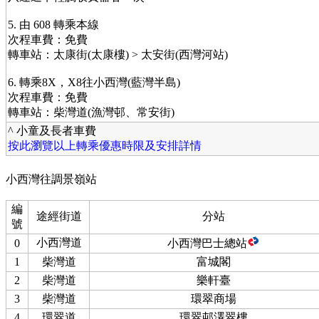
5. 由 608 轉乘本線
次程車費：免費
轉車站：太康街(太康樓) > 太安街(西灣河站)
6. 轉乘8X，X8往小西灣(藍灣半島)
次程車費：免費
轉車站：柴灣道(漁灣邨、常安街)
^ 小童及長者車費
按此瀏覽以上轉乘優惠時限及安排詳情
小西灣往調景嶺站
編
途經街道
分站
號
小西灣道
0
小西灣巴士總站
1
柴灣道
富城閣
2
柴灣道
樂軒臺
3
柴灣道
環翠商場
4
環翠道
環翠邨澤翠樓