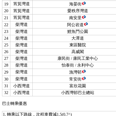
筲箕灣道
19
海晏街
20
筲箕灣道
愛秩序灣道
筲箕灣道
21
南安里
柴灣道
22
阿公岩道
23
柴灣道
鯉魚門公園
24
柴灣道
大潭道
25
柴灣道
東區醫院
26
柴灣道
高威閣
27
柴灣道
康民街 / 康民工業中心
28
柴灣道
怡泰街 / 永利中心
柴灣道
29
漁灣邨
柴灣道
30
常安街
31
小西灣道
富欣花園
32
小西灣道
小西灣邨巴士總站
巴士轉乘優惠
1. 轉乘以下路線，次程車費減1.5(0.7^)