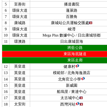
5
至善街
播道書院
6
環保大道
蓬萊路
7
環保大道
百勝角
8
康城路
康城站公共運輸交匯處
9
環保大道
峻瀅
10
環保大道
Mega Plus 數據中心 / 日出康城領都
11
環澳路
日出康城晉海
將藍公路
東區海底隧道
東區走廊
英皇道
12
健康村
13
英皇道
模範邨 / 北角海逸酒店
英皇道
14
北角官立小學
15
英皇道
新威園
16
英皇道
船塢里 / 東達中心
17
英皇道
太古城中心
太安街
18
西灣河站