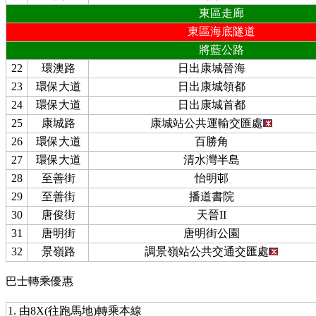
東區走廊
東區海底隧道
將藍公路
22
環澳路
日出康城晉海
23
環保大道
日出康城領都
24
環保大道
日出康城首都
25
康城路
康城站公共運輸交匯處
26
環保大道
百勝角
27
環保大道
清水灣半島
28
至善街
怡明邨
29
至善街
播道書院
30
唐俊街
天晉II
31
唐明街
唐明街公園
32
景嶺路
調景嶺站公共交通交匯處
巴士轉乘優惠
1. 由8X(往跑馬地)轉乘本線