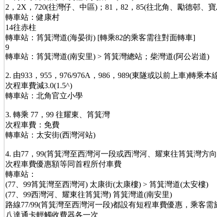
2，2X，720(往灣仔、中區)；81，82，85(往北角、勵德邨、寶
轉車站：健康村
14往赤柱
轉車站：筲箕灣道(海晏街) [轉乘82的乘客需往對面轉車]
9
轉車站：筲箕灣道(南安里) > 筲箕灣總站；柴灣道(阿公岩道)
2. 由933，955，976/976A，986，989(東隧或以前上車)轉乘本
次程車費減3.0(1.5^)
轉車站：北角官立小學
3. 轉乘 77，99 往耀東、筲箕灣
次程車費：免費
轉車站：太安街(西灣河站)
4. 由77，99(筲箕灣至西灣河一段或西灣河、耀東往筲箕灣方向
次程車費優惠額等同首程所付車費
轉車站：
(77、99筲箕灣至西灣河) 太康街(太康樓) > 筲箕灣道(太安樓)
(77、99西灣河、耀東往筲箕灣) 筲箕灣道(南安里)
路線77/99(筲箕灣至西灣河一段)都設有短程車費優惠，乘客
八達通卡輕觸收費器各一次